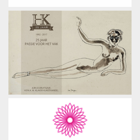
Hein A.M. Klaver Kunsthandel
Catalogus
Pauline Hartman Praktijk voor Leefstijlcoaching