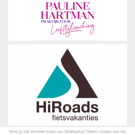
Logo Ontwerp
HiRoads fietsvakanties
Logo Ontwerp
Word jij ook tevreden klant van Studiopittig? Neem contact met mij