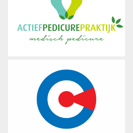
Actief Pedicure Praktijk
Logo / Visitekaartje / Flyer / Advertentie
Compleet Security
Logo Ontwerp