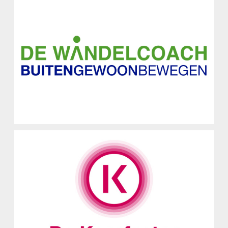
De Wandelcoach
Logo Ontwerp
De Kernfactor
Huisstijl