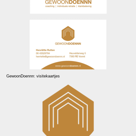
GewoonDoennn: visitekaartjes